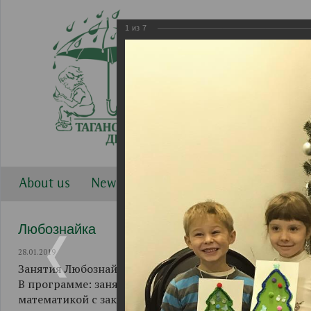
1
из
7
About us
News
Work directions
Gallery
Любознайка
28.01.2019
Занятия Любознайки проходят в 17:00 по вторникам 
В программе: занятие с логопедом, развитие мелкой
математикой с закреплением в творчестве с использо