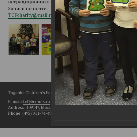
нетрадиционных материалов.
Запись по почте:
TCFcharity@mail.ru
Taganka Children's Fund
E-mail:
tcf@comtv.ru
Address:
109147, Moscow, Bolshoy Rogozhsky per., D. 10, Bldg. 2
Phone: (495) 911-74-49