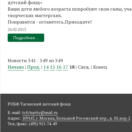
детский фонд»
Ваши дети любого возраста попробуют свои силы, уча
творческих мастерских.
Понравится - останетесь.Приходите!
26.02.2013
Подробнее...
Новости 341 - 349 из 349
Начало
|
Пред.
|
14
15
16
17
18
| След. | Конец
РОБФ Таганский детский фонд
E-mail:
tcfcharity@mail.ru
Адрес:
109147, г. Москва, Большой Рогожский пер., д. 10, кор. 2
Тел./факс: (495) 911-74-49