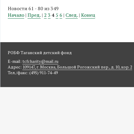
Новости 61 - 80 из 349
Начало
|
Пред.
|
2
3
4
5
6
|
След.
|
Конец
РОБФ Таганский детский фонд
E-mail:
tcfcharity@mail.ru
Адрес:
109147, г. Москва, Большой Рогожский пер., д. 10, кор. 2
Тел./факс: (495) 911-74-49