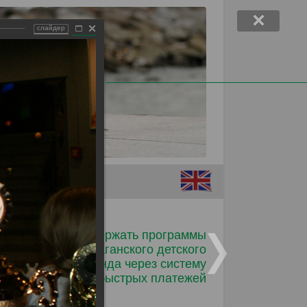
слайдер
Помочь детям
Поддержать программы
Таганского детского
фонда через систему
быстрых платежей