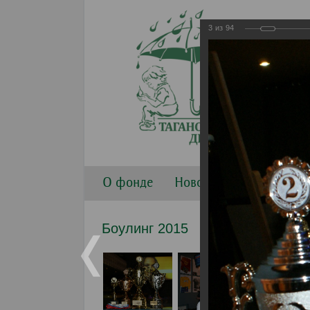
3
из
94
О фонде
Новости
Направлени
Боулинг 2015