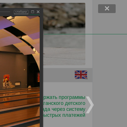
слайдер
Помочь детям
Поддержать программы
Таганского детского
фонда через систему
быстрых платежей