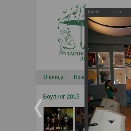
5
из
94
О фонде
Новости
Направлени
Боулинг 2015