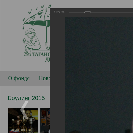
7
из
94
О фонде
Новости
Направления работы
Г
Боулинг 2015