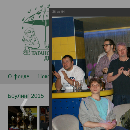
36
из
94
О фонде
Новости
Направления работы
Г
Боулинг 2015