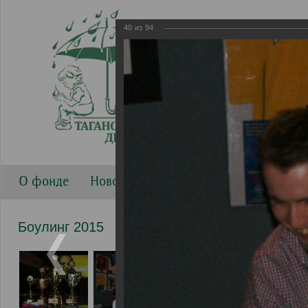
40
из
94
О фонде
Новости
Направления работы
Г
Боулинг 2015