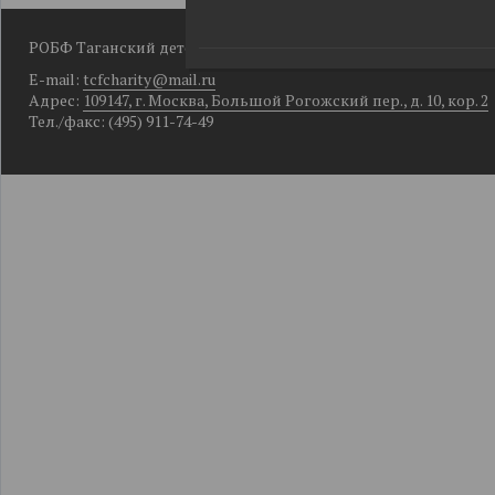
РОБФ Таганский детский фонд
E-mail:
tcfcharity@mail.ru
Адрес:
109147, г. Москва, Большой Рогожский пер., д. 10, кор. 2
Тел./факс: (495) 911-74-49