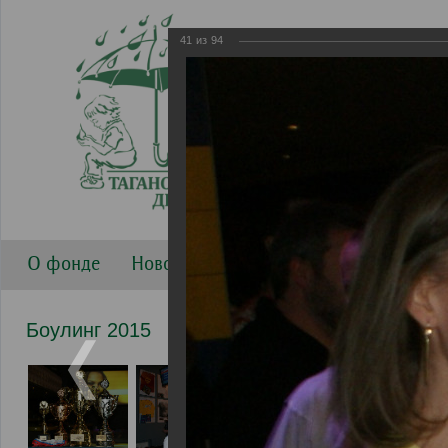
41
из
94
О фонде
Новости
Направления работы
Г
Боулинг 2015