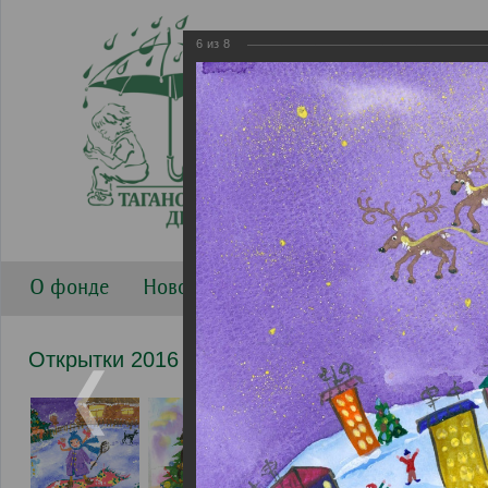
6
из
8
О фонде
Новости
Направления работы
Г
Открытки 2016