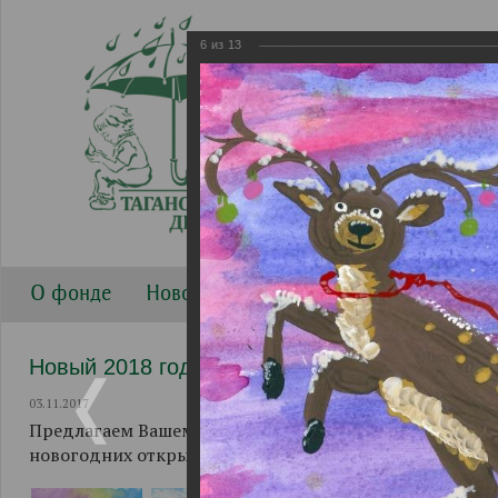
6
из
13
О фонде
Новости
Направления работы
Г
Новый 2018 год. Рисунки.
03.11.2017
Предлагаем Вашему вниманию рисунки воспитанников
новогодних открыток.