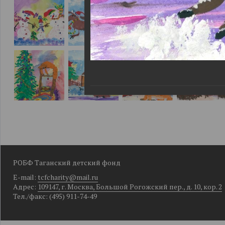
РОБФ Таганский детский фонд
E-mail:
tcfcharity@mail.ru
Адрес:
109147, г. Москва, Большой Рогожский пер., д. 10, кор. 2
Тел./факс: (495) 911-74-49