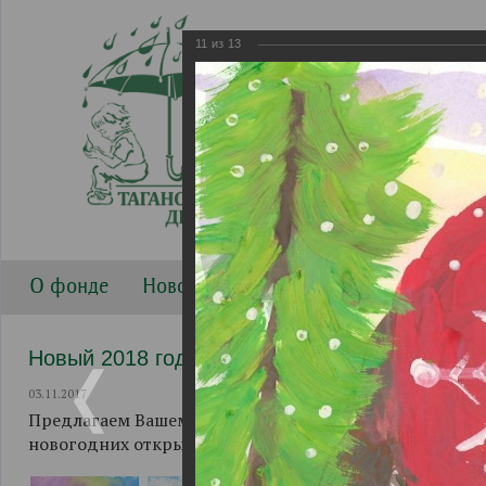
11
из
13
О фонде
Новости
Направления работы
Г
Новый 2018 год. Рисунки.
03.11.2017
Предлагаем Вашему вниманию рисунки воспитанников
новогодних открыток.