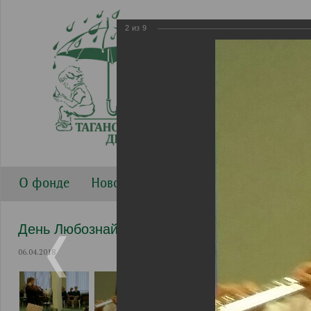
2
из
9
О фонде
Новости
Направления работы
Г
День Любознайки с Высшей школой музыки
06.04.2018