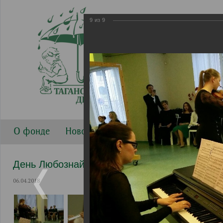
9
из
9
О фонде
Новости
Направления работы
Г
День Любознайки с Высшей школой музыки
06.04.2018