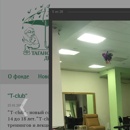
5
из
28
О фонде
Новости
Направления работы
Г
"T-club"
25.01.2019
“Т-club” - новый совместный проект Таганского Детск
14 до 18 лет. “Т-club” начал свою работу 1 декабря 2
тренингов и лекций, при активном участии ФГБОУ ВО