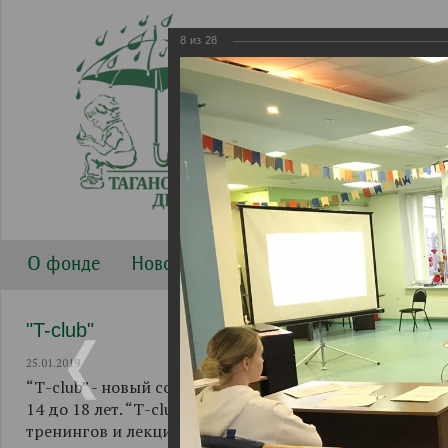
8
из
28
О фонде
Новости
Направления работы
Г
"T-club"
25.01.2019
“Т-club” - новый совместный проект Таганского Детск
14 до 18 лет. “Т-club” начал свою работу 1 декабря 2
тренингов и лекций, при активном участии ФГБОУ ВО