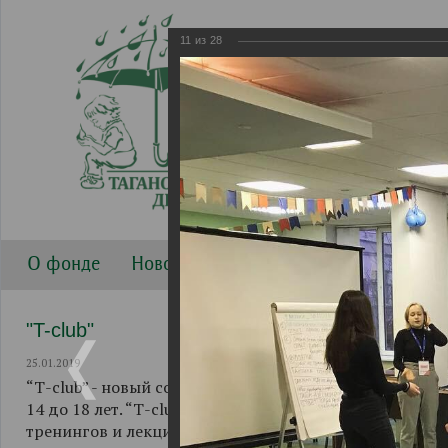
11
из
28
О фонде
Новости
Направления работы
Г
"T-club"
25.01.2019
“Т-club” - новый совместный проект Таганского Детск
14 до 18 лет. “Т-club” начал свою работу 1 декабря 2
тренингов и лекций, при активном участии ФГБОУ ВО