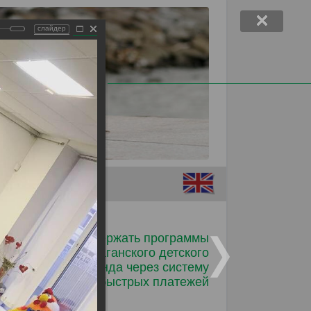
слайдер
Помочь детям
Поддержать программы
Таганского детского
фонда через систему
ков от
быстрых платежей
лько