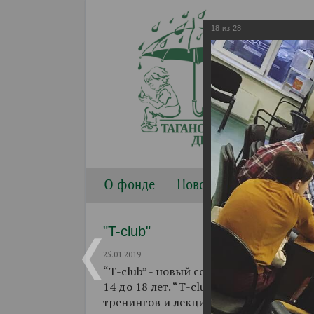
18
из
28
О фонде
Новости
Направлени
"T-club"
25.01.2019
“Т-club” - новый совместный проект Т
14 до 18 лет. “Т-club” начал свою раб
тренингов и лекций, при активном уч