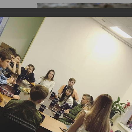
я работы
Галерея
Информация
Контакты
аганского Детского Фонда и Центра "Семья", для подрост
оту 1 декабря 2018. С этого времени было проведено неско
астии ФГБОУ ВО МГУТУ имени К.Г. Разумовского и фонда