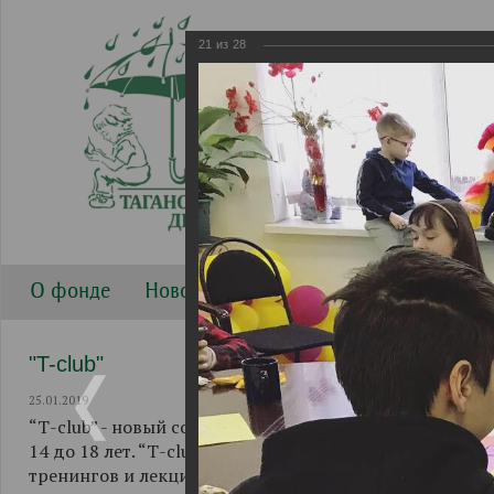
21
из
28
О фонде
Новости
Направления работы
Г
"T-club"
25.01.2019
“Т-club” - новый совместный проект Таганского Детск
14 до 18 лет. “Т-club” начал свою работу 1 декабря 2
тренингов и лекций, при активном участии ФГБОУ ВО