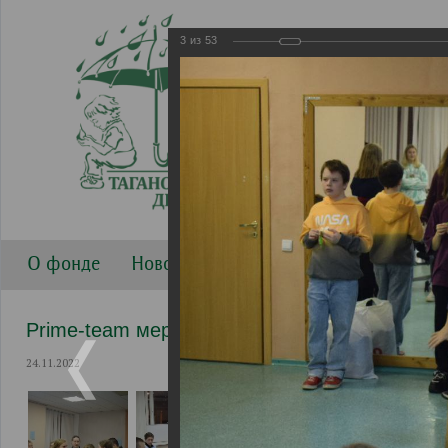
3
из
53
О фонде
Новости
Направления работы
Г
Prime-team мероприятия
24.11.2022