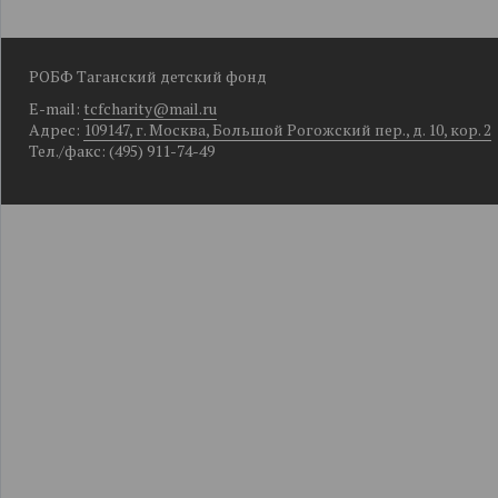
РОБФ Таганский детский фонд
E-mail:
tcfcharity@mail.ru
Адрес:
109147, г. Москва, Большой Рогожский пер., д. 10, кор. 2
Тел./факс: (495) 911-74-49