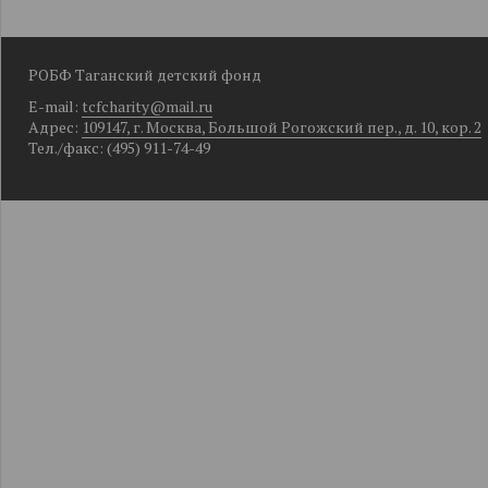
РОБФ Таганский детский фонд
E-mail:
tcfcharity@mail.ru
Адрес:
109147, г. Москва, Большой Рогожский пер., д. 10, кор. 2
Тел./факс: (495) 911-74-49