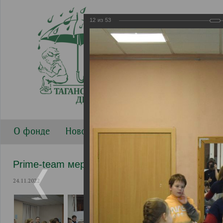
12
из
53
О фонде
Новости
Направления работы
Г
Prime-team мероприятия
24.11.2022