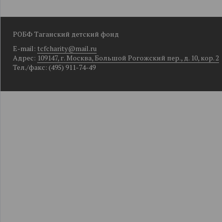
РОБФ Таганский детский фонд
E-mail:
tcfcharity@mail.ru
Адрес:
109147, г. Москва, Большой Рогожский пер., д. 10, кор. 2
Тел./факс: (495) 911-74-49