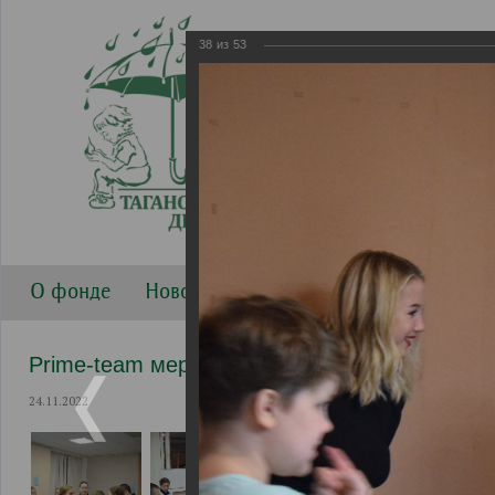
38
из
53
О фонде
Новости
Направления работы
Г
Prime-team мероприятия
24.11.2022