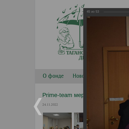
45
из
53
О фонде
Новости
Направлени
Prime-team мероприятия
24.11.2022