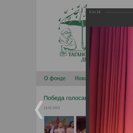
6
из
16
О фонде
Новости
Направлени
Победа голосами детей 2023
24.05.2023