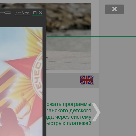
слайдер
Помочь детям
Поддержать программы
Таганского детского
фонда через систему
быстрых платежей