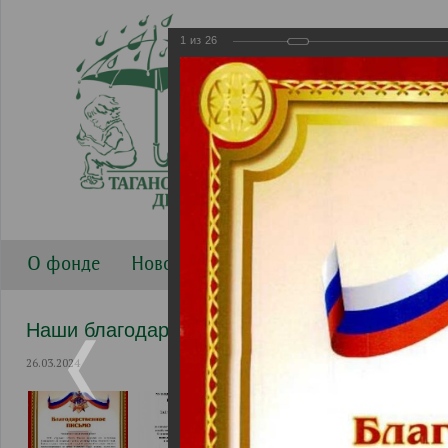
1
из
26
О фонде
Новости
Направления работы
Г
Наши благодарности
26.03.2024