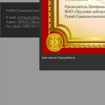
РОБФ Таганский детский фонд
E-mail:
tcfcharity@mail.ru
Адрес:
109147, г. Москва, Большой Рогожский пер., д. 10, кор. 2
Тел./факс: (495) 911-74-49
Благ письмо Труд доблесть