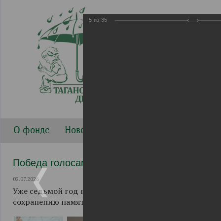
5
из
35
О фонде
Новости
Направления работы
Г
Победа голосами детей 2026
02.07.2026
Уже седьмой год патриотический творческий проек
сохранению памяти о Великой Отечественной войне 