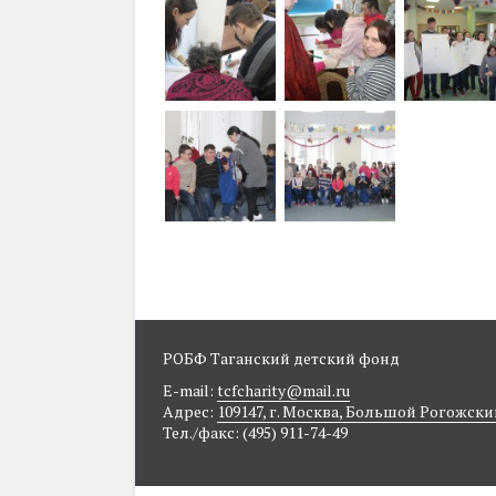
РОБФ Таганский детский фонд
E-mail:
tcfcharity@mail.ru
Адрес:
109147, г. Москва, Большой Рогожский п
Тел./факс: (495) 911-74-49