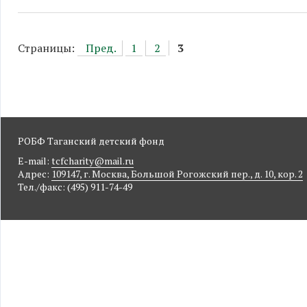
Страницы:
Пред.
1
2
3
РОБФ Таганский детский фонд
E-mail:
tcfcharity@mail.ru
Адрес:
109147, г. Москва, Большой Рогожский пер., д. 10, кор. 2
Тел./факс: (495) 911-74-49