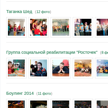
Таганка Шед
(
12 фото
)
Группа социальной реабилитации "Росточек"
(
8 ф
Боулинг 2014
(
11 фото
)