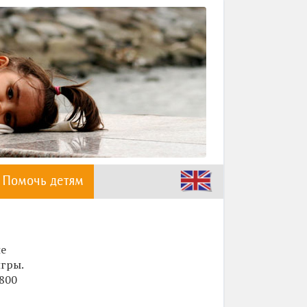
Помочь детям
ие
игры.
2800