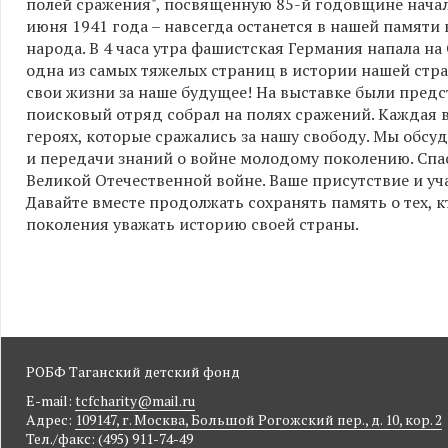
полей сражения", посвященную 85-й годовщине начала
июня 1941 года – навсегда останется в нашей памяти
народа. В 4 часа утра фашистская Германия напала на
одна из самых тяжелых страниц в истории нашей стран
свои жизни за наше будущее! На выставке были пред
поисковый отряд собрал на полях сражений. Каждая ве
героях, которые сражались за нашу свободу. Мы обс
и передачи знаний о войне молодому поколению. Спас
Великой Отечественной войне. Ваше присутствие и уч
Давайте вместе продолжать сохранять память о тех, 
поколения уважать историю своей страны.
РОБФ Таганский детский фонд
E-mail:
tcfcharity@mail.ru
Адрес:
109147, г. Москва, Большой Рогожский пер., д. 10, кор. 2
Тел./факс: (495) 911-74-49