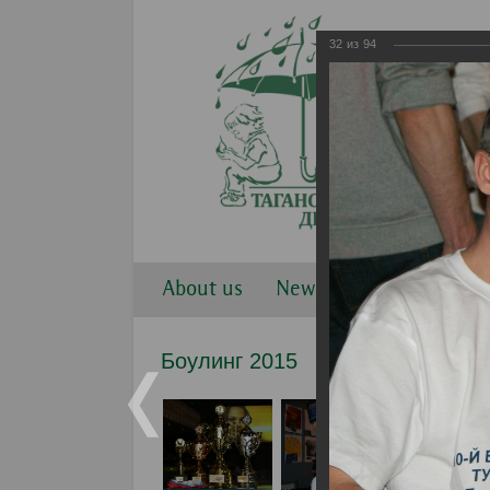
32
из
94
About us
News
Work direction
Боулинг 2015