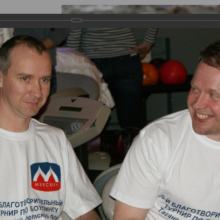
s
Gallery
Theater "Taganka Shed"
Contacts