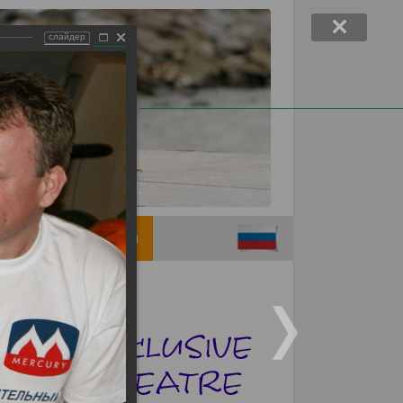
слайдер
Support children