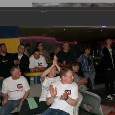
s
Gallery
Theater "Taganka Shed"
Contacts