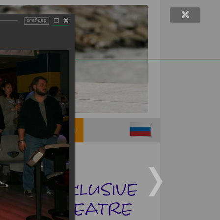
слайдер
Support children