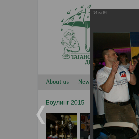
34
из
94
About us
News
Work direction
Боулинг 2015