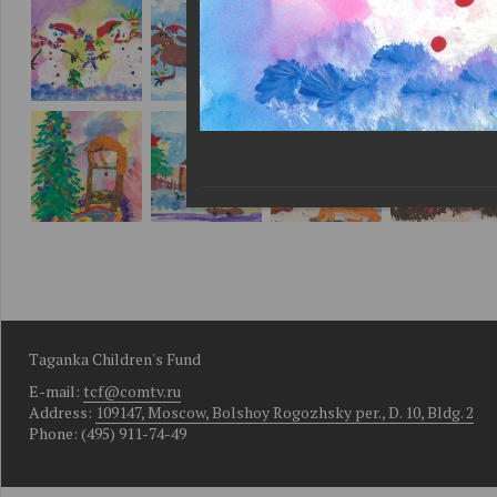
Taganka Children's Fund
E-mail:
tcf@comtv.ru
Address:
109147, Moscow, Bolshoy Rogozhsky per., D. 10, Bldg. 2
Phone: (495) 911-74-49