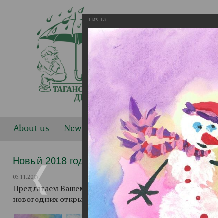
1
из
13
About us
News
Work directions
Gallery
Новый 2018 год. Рисунки.
03.11.2017
Предлагаем Вашему вниманию рисунки воспитанников
новогодних открыток.