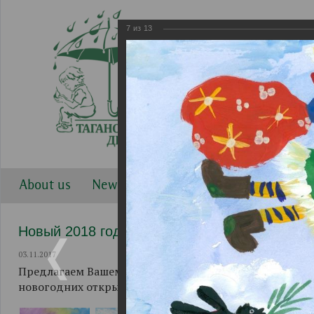
7
из
13
About us
News
Work directions
Gallery
Новый 2018 год. Рисунки.
03.11.2017
Предлагаем Вашему вниманию рисунки воспитанников
новогодних открыток.