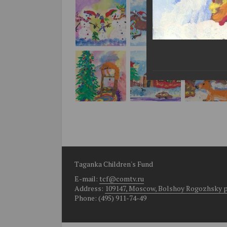
Taganka Children's Fund
E-mail:
tcf@comtv.ru
Address:
109147, Moscow, Bolshoy Rogozhsky per.
Phone: (495) 911-74-49