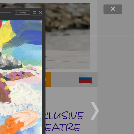
слайдер
Support children