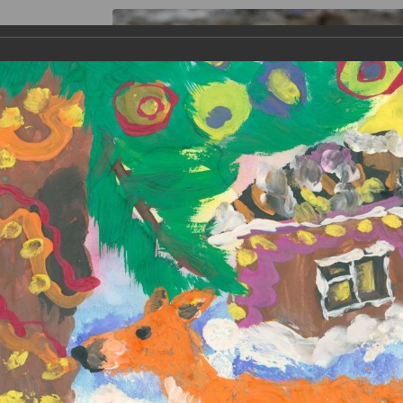
s
Gallery
Theater "Taganka Shed"
Contacts
 воспитанников Таганского детского фонда для печати