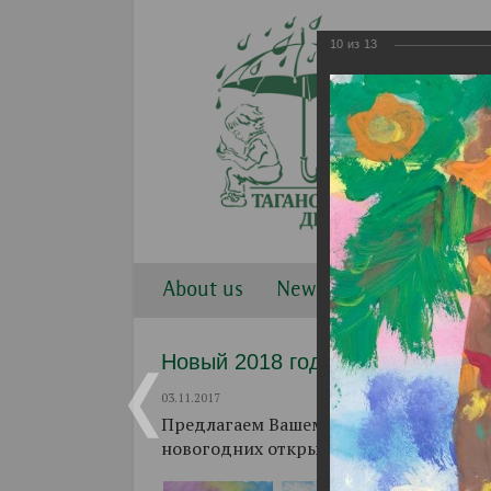
10
из
13
About us
News
Work direction
Новый 2018 год. Рисунки.
03.11.2017
Предлагаем Вашему вниманию рисунки
новогодних открыток.