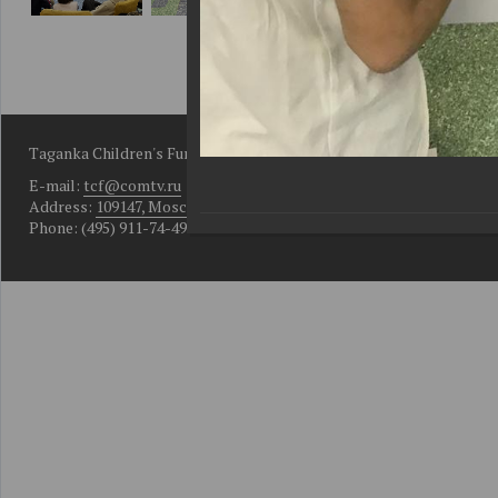
Taganka Children's Fund
E-mail:
tcf@comtv.ru
Address:
109147, Moscow, Bolshoy Rogozhsky per., D. 10, Bldg. 2
Phone: (495) 911-74-49