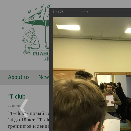
1
из
28
About us
News
Work directions
Gallery
"T-club"
25.01.2019
“Т-club” - новый совместный проект Таганского Детск
14 до 18 лет. “Т-club” начал свою работу 1 декабря 2
тренингов и лекций, при активном участии ФГБОУ ВО